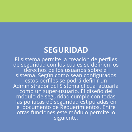
SEGURIDAD
El sistema permite la creación de perfiles
de seguridad con los cuales se definen los
derechos de los usuarios sobre el
sistema. Según como sean configurados
estos perfiles se podrá definir un
Administrador del Sistema el cual actuaría
como un super-usuario. El diseño del
módulo de seguridad cumple con todas
las políticas de seguridad estipuladas en
el documento de Requerimientos. Entre
otras funciones este módulo permite lo
siguiente: