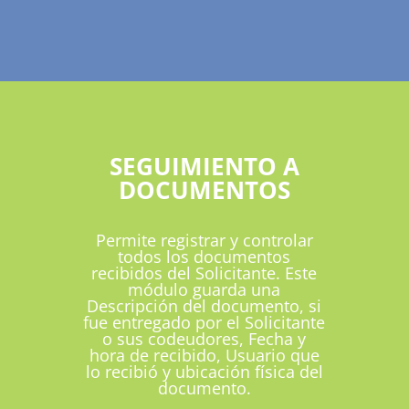
SEGUIMIENTO A
DOCUMENTOS
Permite registrar y controlar
todos los documentos
recibidos del Solicitante. Este
módulo guarda una
Descripción del documento, si
fue entregado por el Solicitante
o sus codeudores, Fecha y
hora de recibido, Usuario que
lo recibió y ubicación física del
documento.