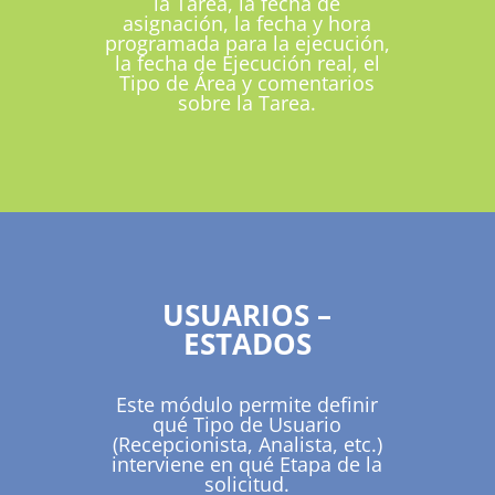
la Tarea, la fecha de
asignación, la fecha y hora
programada para la ejecución,
la fecha de Ejecución real, el
Tipo de Área y comentarios
sobre la Tarea.
USUARIOS –
ESTADOS
Este módulo permite definir
qué Tipo de Usuario
(Recepcionista, Analista, etc.)
interviene en qué Etapa de la
solicitud.