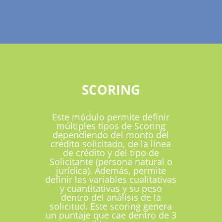
SCORING
Este módulo permite definir
múltiples tipos de Scoring
dependiendo del monto del
crédito solicitado, de la línea
de crédito y del tipo de
Solicitante (persona natural o
jurídica). Además, permite
definir las variables cualitativas
y cuantitativas y su peso
dentro del análisis de la
solicitud. Este scoring genera
un puntaje que cae dentro de 3